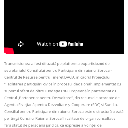
Transmisiunea a fost difuzată pe platforma euparticip.md de
secretariatul Consiliului pentru Participare din raionul Soroca –
Centrul de Resurse pentru Tineret DACIA, în cadrul Proiectului
”Facilitarea participării civice în procesul decizional”, implementat cu
suportul oferit de către Fundația Est-Europeană în parteneriat cu
Centrul „Parteneriat pentru Dezvoltare”, din resursele acordate de
Agenția Elvețiană pentru Dezvoltare și Cooperare (SDC) și Suedia.
Consiliul pentru Participare din raionul Soroca este o structură creată
pe lângă Consiliul Raional Soroca în calitate de organ consultativ,
fără statut de persoană juridică, ca expresie a voinței de