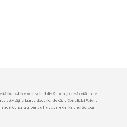
infrastructurii, amenaj
9, 2026
teritoriului și protecția mediului 
Consiliului raional Soroca din 04
Consultări publice ale
2026
Consiliului Raional Soroca
mai 4, 2026
pentru proiectele de decizie
ate pentru a fi analizate la
ordinară a Consiliului raional
din 6 mai 2026.
6, 2026
tăților publice de nivelul II din Soroca și oferă cetățenilor