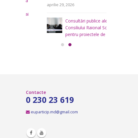
area
i
aprilie 29, 2026
a
teritoriului
 mai
Consiliului
Consultări publice ale
2026
Consiliului Raional Soroca
mai 4, 2026
pentru proiectele de decizie
planificate pentru a fi analizate la
ședința ordinară a Consiliului raional
Soroca din 6 mai 2026.
aprilie 16, 2026
Contacte
0 230 23 619