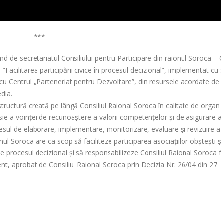
***
 de secretariatul Consiliului pentru Participare din raionul Soroca – 
”Facilitarea participării civice în procesul decizional”, implementat cu
 cu Centrul „Parteneriat pentru Dezvoltare”, din resursele acordate de
dia.
structură creată pe lângă Consiliul Raional Soroca în calitate de organ
esie a voinței de recunoaștere a valorii competențelor și de asigurare 
procesul de elaborare, implementare, monitorizare, evaluare și revizuire a
ionul Soroca are ca scop să faciliteze participarea asociațiilor obștești ș
zeze procesul decizional și să responsabilizeze Consiliul Raional Soroca 
nt, aprobat de Consiliul Raional Soroca prin Decizia Nr. 26/04 din 27