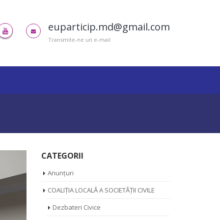
euparticip.md@gmail.com
Transmite-ne un e-mail
CATEGORII
Anunțuri
COALIȚIA LOCALĂ A SOCIETĂȚII CIVILE
Dezbateri Civice