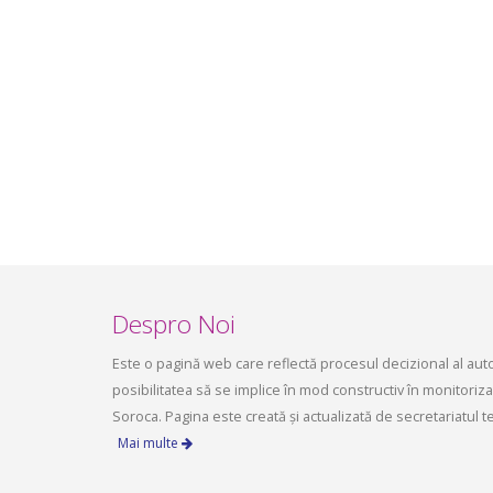
infrastructurii, amenajarea
aprilie 2
teritoriului și protecția mediului a
Consiliului raional Soroca din 04 mai
2026
mai 4, 2026
planific
ședința 
Soroca 
aprilie 1
Despro Noi
Este o pagină web care reflectă procesul decizional al autori